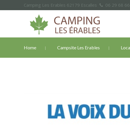
Camping Les Erables 62179 Escalles
06 29 68 6
Home
Campsite Les Erables
Loca