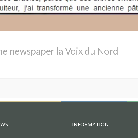
the newspaper la Voix du Nord
EWS
INFORMATION