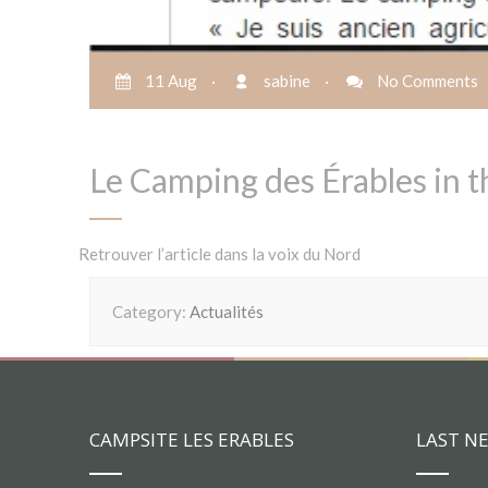
11 Aug
·
sabine
·
No Comments
Le Camping des Érables in 
Retrouver l’article dans la voix du Nord
Category:
Actualités
CAMPSITE LES ERABLES
LAST N