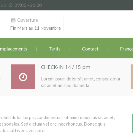
6 20
09:00 - 21:00
Ouverture
Fin Mars au 11 Novembre
mplacements
Tarifs
Contact
França
CHECK-IN 14 / 15 pm
r
Lorem ipsum dolor sit amet, consec dolor
sit amet anis po domet la.
. Sed dolor turpis, condimentum sit amet maximus sit amet,
et sodales. Sed dictum vel orci nec rhoncus. Donec quis
odo mattis nec vel ante.