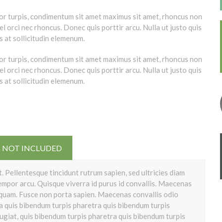
or turpis, condimentum sit amet maximus sit amet, rhoncus non
l orci nec rhoncus. Donec quis porttir arcu. Nulla ut justo quis
at sollicitudin elemenum.
or turpis, condimentum sit amet maximus sit amet, rhoncus non
l orci nec rhoncus. Donec quis porttir arcu. Nulla ut justo quis
at sollicitudin elemenum.
NOT INCLUDED
. Pellentesque tincidunt rutrum sapien, sed ultricies diam
por arcu. Quisque viverra id purus id convallis. Maecenas
liquam. Fusce non porta sapien. Maecenas convallis odio
a quis bibendum turpis pharetra quis bibendum turpis
giat, quis bibendum turpis pharetra quis bibendum turpis