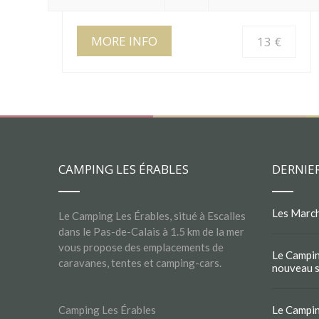
MORE INFO
13 €
CAMPING LES ÉRABLES
DERNIE
Les March
Le Camping Les Érables, situé à Escalles
dans le Pas-de-Calais à 1.5 km de la mer
vous propose des emplacements de
Le Campin
caravanes, tentes et camping-cars.
nouveau si
Camping Les Érables
Le Campin