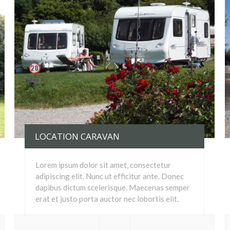
LOCATION CARAVAN
Lorem ipsum dolor sit amet, consectetur
adipiscing elit. Nunc ut efficitur ante. Donec
dapibus dictum scelerisque. Maecenas semper
erat et justo porta auctor nec lobortis elit.