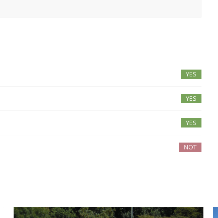
YES
YES
YES
NOT