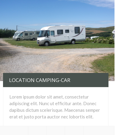
LOCATION CAMPING-CAR
Lorem ipsum dolor sit amet, consectetur
adipiscing elit. Nunc ut efficitur ante. Donec
dapibus dictum scelerisque. Maecenas semper
erat et justo porta auctor nec lobortis elit.