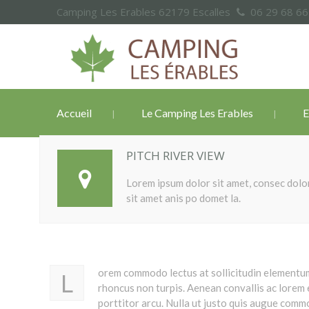
Camping Les Erables 62179 Escalles
06 29 68 6
Accueil
Le Camping Les Erables
E
PITCH RIVER VIEW
Lorem ipsum dolor sit amet, consec dolo
sit amet anis po domet la.
orem commodo lectus at sollicitudin elementum
L
rhoncus non turpis. Aenean convallis ac lorem 
porttitor arcu. Nulla ut justo quis augue comm