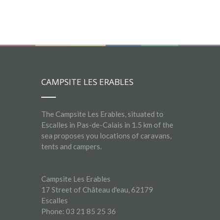
CAMPSITE LES ERABLES
The Campsite Les Erables, situated to
Escalles in Pas-de-Calais in 1.5 km of the
sea proposes you locations of caravans,
tents and campers.
Campsite Les Erables
17 Street of Château d'eau, 62179
Escalles
Phone: 03 21 85 25 36