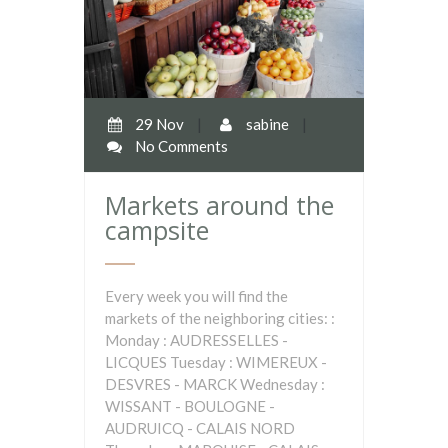
29 Nov
|
sabine
|
No Comments
Markets around the
campsite
Every week you will find the
markets of the neighboring cities: :
Monday : AUDRESSELLES -
LICQUES Tuesday : WIMEREUX -
DESVRES - MARCK Wednesday :
WISSANT - BOULOGNE -
AUDRUICQ - CALAIS NORD