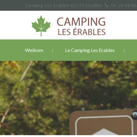
Camping Les Erables 62179 Escalles
06 29 68 6
Welkom
Le Camping Les Erables