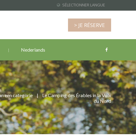
SÉLECTIONNER LANGUE
> JE RÉSERVE
Nederlands
n een categorie
|
Le Camping des Érables in la Voix
du Nord